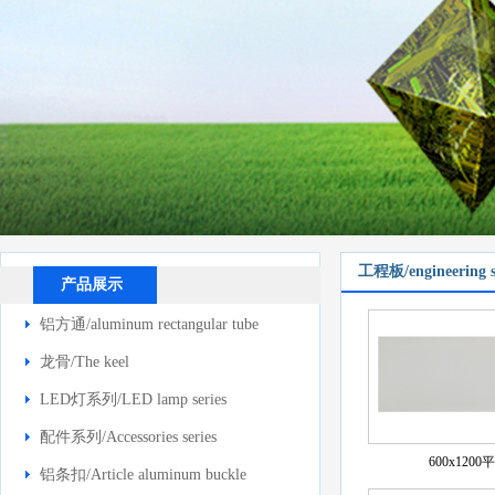
工程板/engineering s
产品展示
铝方通/aluminum rectangular tube
龙骨/The keel
LED灯系列/LED lamp series
配件系列/Accessories series
600x1200
铝条扣/Article aluminum buckle