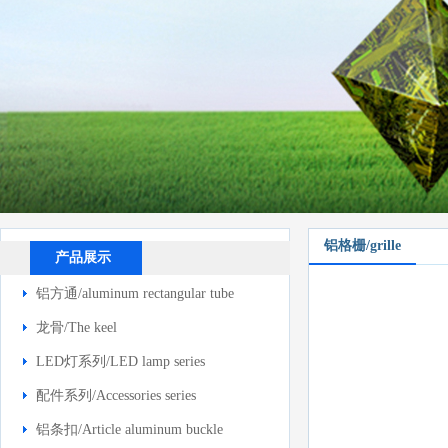
铝格栅/grille
产品展示
铝方通/aluminum rectangular tube
龙骨/The keel
LED灯系列/LED lamp series
配件系列/Accessories series
铝条扣/Article aluminum buckle