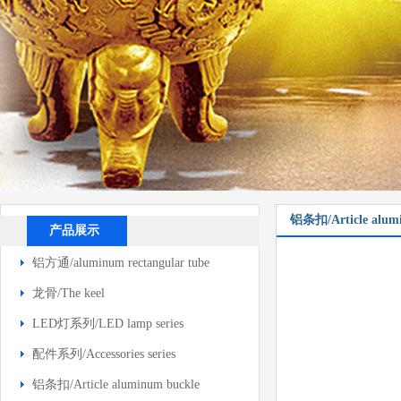
铝条扣/Article alum
产品展示
铝方通/aluminum rectangular tube
龙骨/The keel
LED灯系列/LED lamp series
配件系列/Accessories series
铝条扣/Article aluminum buckle